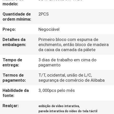
CONTROLE
modelo:
DA
Quantidade de
2PCS
ordem mínima:
QUALIDADE
Preço:
Negociável
CONTACTE-
Detalhes da
Primeiro bloco com espuma de
NOS
embalagem:
enchimento, então bloco de madeira
da caixa da camada da pálete
Tempo de
3 dias de trabalho em cima do
NOTÍCIA
entrega:
pagamento
Termos de
T/T, ocidental, união de L/C,
PEÇA
pagamento:
segurança de comércio de Alibaba
UMAS
Habilidade da
3, 000pcs pelo mês
CITAÇÕES
fonte:
Realçar:
,
exibição de vídeo interativa
CASE
parede interativa do vídeo do tela táctil