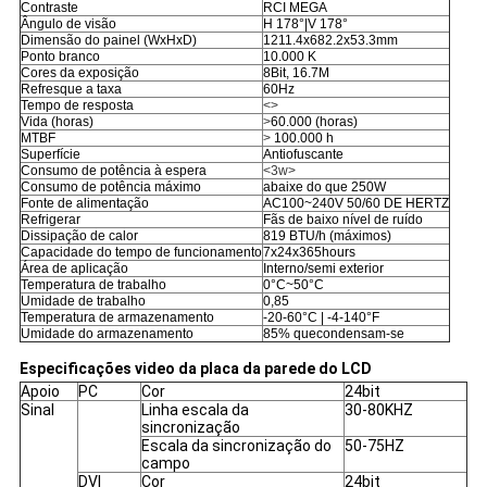
Contraste
RCI MEGA
Ângulo de visão
H 178°|V 178°
Dimensão do painel (WxHxD)
1211.4x682.2x53.3mm
Ponto branco
10.000 K
Cores da exposição
8Bit, 16.7M
Refresque a taxa
60Hz
Tempo de resposta
<>
Vida (horas)
>
60.000 (horas)
MTBF
>
100.000 h
Superfície
Antiofuscante
Consumo de potência à espera
<3w>
Consumo de potência máximo
abaixe do que 250W
Fonte de alimentação
AC100~240V 50/60 DE HERTZ
Refrigerar
Fãs de baixo nível de ruído
Dissipação de calor
819 BTU/h (máximos)
Capacidade do tempo de funcionamento
7x24x365hours
Área de aplicação
Interno/semi exterior
Temperatura de trabalho
0°C~50°C
Umidade de trabalho
0,85
Temperatura de armazenamento
-20-60°C | -4-140°F
Umidade do armazenamento
85% quecondensam-se
Especificações video da placa da parede do LCD
Apoio
PC
Cor
24bit
Sinal
Linha escala da
30-80KHZ
sincronização
Escala da sincronização do
50-75HZ
campo
DVI
Cor
24bit