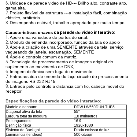
6.
Unidade de parede video de HD--- Brilho alto, contraste alto,
gama alta.
7.
Projeto flexível da estrutura ---a instalação fácil, combinação
elástico, arbitrária
8.
Desempenho estável, trabalho apropriado por muito tempo
Características chaves
da parede
do
vídeo interativo
:
1.
Apoie uma variedade de portos do sinal.
2.
Módulo de emenda incorporado, função da tala do apoio
3.
Apoie a criação de uma SEMENTE através da tela, serviço
vagueando da janela, escamação, SEMENTE
4.
Apoie o controle comum da matriz.
5.
Tecnologia de processamento de imagens original do
suplemento ao movimento de DNX,
6.
Imagem dinâmica sem fuga do movimento
7.
Entrada/saída de emenda do laço-circuito do processamento
de imagens RS-232 RJ45.
8.
Entrada pelo controlo a distância com fio, cabeça móvel do
receptor.
Especificações da parede do vídeo interativo:
Modele o nenhum:
DDW-LW550DUN-THB5
Diagonal ativa da tela
55"
Largura total da moldura
1,8 milímetros
Prolongamento
16:9
Definição física
1920x1080
Sistema de Backight
Diodo emissor de luz
Luminância (lêndeas)
500 cd/sqm