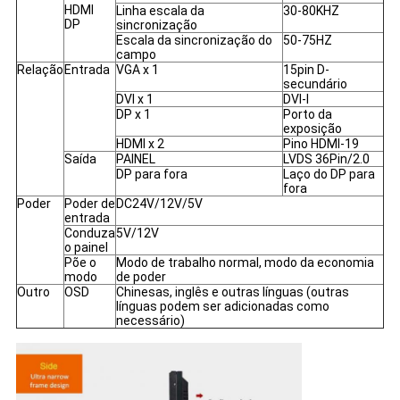
HDMI
Linha escala da
30-80KHZ
DP
sincronização
Escala da sincronização do
50-75HZ
campo
Relação
Entrada
VGA x 1
15pin D-
secundário
DVI x 1
DVI-I
DP x 1
Porto da
exposição
HDMI x 2
Pino HDMI-19
Saída
PAINEL
LVDS 36Pin/2.0
DP para fora
Laço do DP para
fora
Poder
Poder de
DC24V/12V/5V
entrada
Conduza
5V/12V
o painel
Põe o
Modo de trabalho normal, modo da economia
modo
de poder
Outro
OSD
Chinesas, inglês e outras línguas (outras
línguas podem ser adicionadas como
necessário)