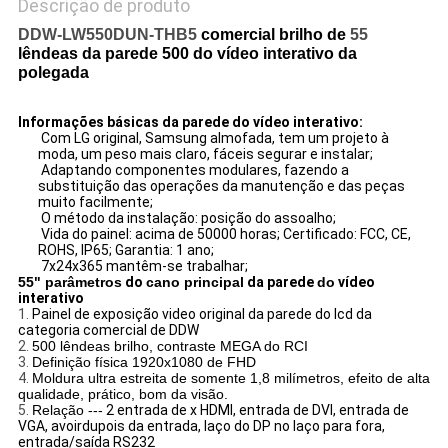
Descrição de produto
DDW-LW550DUN-THB5
comercial brilho de
55
lêndeas da parede 500 do vídeo interativo da
polegada
Informações básicas da parede do vídeo interativo:
Com LG original, Samsung almofada, tem um projeto à
moda, um peso mais claro, fáceis segurar e instalar;
Adaptando componentes modulares, fazendo a
substituição das operações da manutenção e das peças
muito facilmente;
O método da instalação: posição do assoalho;
Vida do painel: acima de 50000 horas; Certificado: FCC, CE,
ROHS, IP65; Garantia: 1 ano;
7x24x365 mantêm-se trabalhar;
55" parâmetros
do
cano principal
da parede
do
vídeo
interativo
1.
Painel de exposição video original da parede do lcd da
categoria comercial de DDW
2.
500 lêndeas brilho, contraste MEGA do RCI
3.
Definição física 1920x1080 de FHD
4.
Moldura ultra estreita de somente 1,8 milímetros, efeito de alta
qualidade, prático, bom da visão.
5.
Relação ---
2 entrada de x HDMI, entrada de DVI, entrada de
VGA, avoirdupois da entrada, laço do DP no laço para fora,
entrada/saída RS232