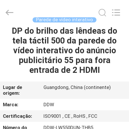
Technology
Co.,
Ltd..
All
Rights
Parede de vídeo interativo
Reserved.
Developed
by
DP do brilho das lêndeas do
CASA
ECER
tela táctil 500 da parede do
PRODUTOS
vídeo interativo do anúncio
publicitário 55 para fora
SOBRE
entrada de 2 HDMI
NÓS
Lugar de
Guangdong, China (continente)
origem:
EXCURSÃO
DA
Marca:
DDW
FÁBRICA
Certificação:
ISO9001 , CE , RoHS , FCC
Número do
DDW-LW550DUN-THB5